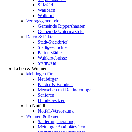
Sülzfeld
Wallbach
Walldorf
Vertragsgemeinden
Gemeinde Rippershausen
Gemeinde Untermaßfeld
Daten & Fakten
Stadt-Steckbrief
Stadtgeschichte
Partnerstädte
Wahlergebnisse
Stadtwald
Leben & Wohnen
Meiningen für
Neubürger
Kinder & Familien
Menschen mit Behinderungen
Senioren
Hundebesitzer
Im Notfall
Notfall-Versorgung
Wohnen & Bauen
Sanierungsberatung
Meininger Stadtplätzchen