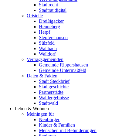
Stadtrecht
Stadtrat digital
Ortsteile
Dreißigacker
Henneberg
Herpf
Stepfershausen
Sülzfeld
Wallbach
Walldorf
Vertragsgemeinden
Gemeinde Rippershausen
Gemeinde Untermaßfeld
Daten & Fakten
Stadt-Steckbrief
Stadtgeschichte
Partnerstädte
Wahlergebnisse
Stadtwald
Leben & Wohnen
Meiningen für
Neubürger
Kinder & Familien
Menschen mit Behinderungen
Senioren