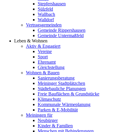
Stepfershausen
Sülzfeld
Wallbach
Walldorf
Vertragsgemeinden
Gemeinde Rippershausen
Gemeinde Untermaßfeld
Leben & Wohnen
Aktiv & Engagiert
Vereine
Sport
Ehrenamt
Gleichstellung
Wohnen & Bauen
Sanierungsberatung
Meininger Stadtplätzchen
Städtebauliche Planungen
Freie Bauflächen & Grundstücke
Klimaschutz
Kommunale Wärmeplanung
Parken & E-Mobilität
Meiningen für
Neubürger
Kinder & Familien
Menschen mit Behinderungen