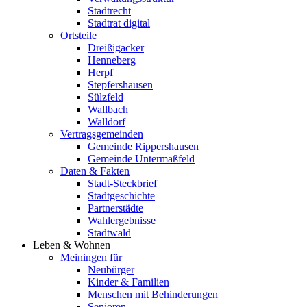
Stadtrecht
Stadtrat digital
Ortsteile
Dreißigacker
Henneberg
Herpf
Stepfershausen
Sülzfeld
Wallbach
Walldorf
Vertragsgemeinden
Gemeinde Rippershausen
Gemeinde Untermaßfeld
Daten & Fakten
Stadt-Steckbrief
Stadtgeschichte
Partnerstädte
Wahlergebnisse
Stadtwald
Leben & Wohnen
Meiningen für
Neubürger
Kinder & Familien
Menschen mit Behinderungen
Senioren